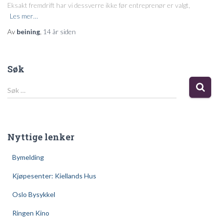
Eksakt fremdrift har vi dessverre ikke før entreprenør er valgt,
Les mer…
Av
beining
,
14 år
siden
Søk
S
Søk …
ø
k
e
t
Nyttige lenker
t
e
Bymelding
r
:
Kjøpesenter: Kiellands Hus
Oslo Bysykkel
Ringen Kino