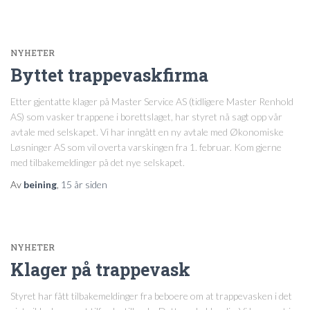
NYHETER
Byttet trappevaskfirma
Etter gjentatte klager på Master Service AS (tidligere Master Renhold
AS) som vasker trappene i borettslaget, har styret nå sagt opp vår
avtale med selskapet. Vi har inngått en ny avtale med Økonomiske
Løsninger AS som vil overta varskingen fra 1. februar. Kom gjerne
med tilbakemeldinger på det nye selskapet.
Av
beining
,
15 år
siden
NYHETER
Klager på trappevask
Styret har fått tilbakemeldinger fra beboere om at trappevasken i det