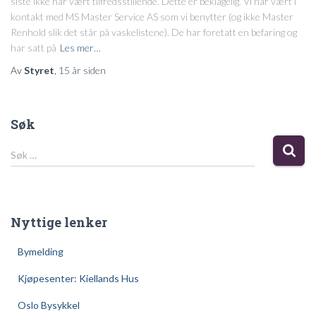
siste ikke har vært tilfredsstillende. Dette er beklagelig. Vi har vært i
kontakt med MS Master Service AS som vi benytter (og ikke Master
Renhold slik det står på vaskelistene). De har foretatt en befaring og
har satt på
Les mer…
Av
Styret
,
15 år
siden
Søk
S
Søk …
ø
k
e
t
Nyttige lenker
t
e
Bymelding
r
:
Kjøpesenter: Kiellands Hus
Oslo Bysykkel