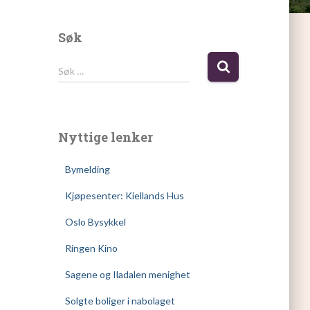
Søk
S
Søk …
ø
k
e
t
Nyttige lenker
t
e
Bymelding
r
:
Kjøpesenter: Kiellands Hus
Oslo Bysykkel
Ringen Kino
Sagene og Iladalen menighet
Solgte boliger i nabolaget