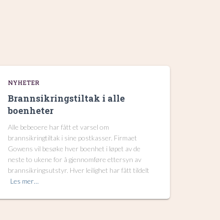
NYHETER
Brannsikringstiltak i alle
boenheter
Alle bebeoere har fått et varsel om
brannsikringtiltak i sine postkasser. Firmaet
Gowens vil besøke hver boenhet i løpet av de
neste to ukene for å gjennomføre ettersyn av
brannsikringsutstyr. Hver leilighet har fått tildelt
Les mer…