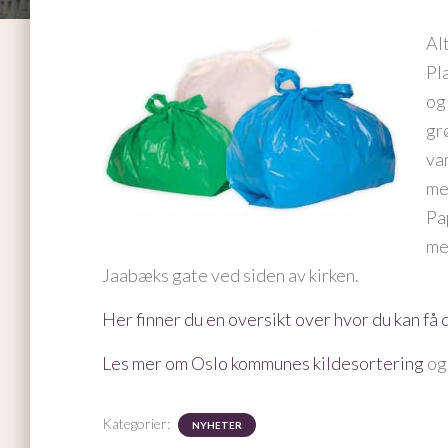
Alt
Pl
og
gr
va
me
Pa
me
Jaabæks gate ved siden av kirken.
Her finner du en oversikt over hvor du kan få
Les mer om Oslo kommunes kildesortering
o
Kategorier:
NYHETER