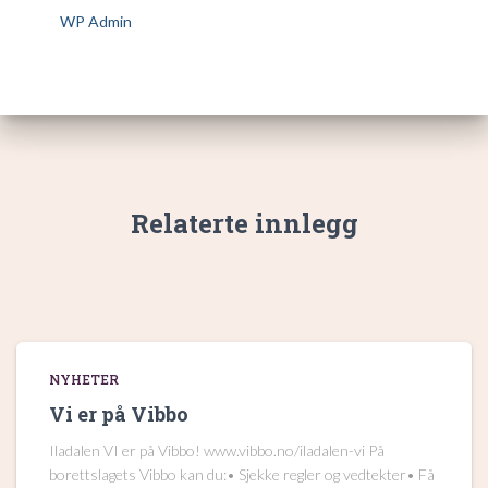
WP Admin
Relaterte innlegg
NYHETER
Vi er på Vibbo
Iladalen VI er på Vibbo! www.vibbo.no/iladalen-vi På
borettslagets Vibbo kan du:• Sjekke regler og vedtekter• Få