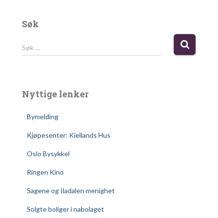
Søk
S
Søk …
ø
k
e
t
Nyttige lenker
t
e
Bymelding
r
:
Kjøpesenter: Kiellands Hus
Oslo Bysykkel
Ringen Kino
Sagene og Iladalen menighet
Solgte boliger i nabolaget