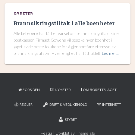
NYHETER
Brannsikringstiltak i alle boenheter
Alle bebeoere har fått et varsel om brannsikringtiltak i sine
postkasser. Firmaet Gowens vil besøke hver boenhet i
løpet av de neste to ukene for å gjennomføre ettersyn av
brannsikringsutstyr. Hver leilighet har fått tildelt
Les mer…
FORSIDEN
NYHETER
OM BORETTSLAGET
REGLER
DRIFT & VEDLIKEHOLD
INTERNETT
STYRET
Hestia | Utviklet av
ThemeIsle