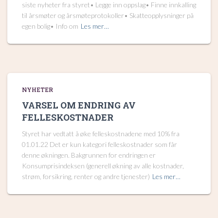
siste nyheter fra styret• Legge inn oppslag• Finne innkalling
til årsmøter og årsmøteprotokoller• Skatteopplysninger på
egen bolig• Info om
Les mer…
NYHETER
VARSEL OM ENDRING AV
FELLESKOSTNADER
Styret har vedtatt å øke felleskostnadene med 10% fra
01.01.22 Det er kun kategori felleskostnader som får
denne økningen. Bakgrunnen for endringen er
Konsumprisindeksen (generell økning av alle kostnader,
strøm, forsikring, renter og andre tjenester)
Les mer…