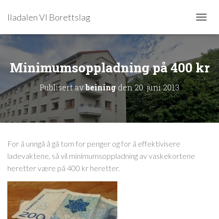
Iladalen VI Borettslag
V
I
S
/
S
Minimumsoppladning på 400 kr
K
J
Publisert av
beining
den
20. juni 2013
U
L
N
A
V
I
For å unngå å gå tom for penger og for å effektivisere
G
ladevaktene, så vil minimumsoppladning av vaskekortene
A
S
heretter være på 400 kr heretter.
J
O
N