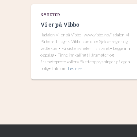
NYHETER
Vi er på Vibbo
Iladalen VI er på Vibbo! www.vibbo.no/iladalen-vi
På borettslagets Vibbo kan du:• Sjekke regler og
vedtekter• Få siste nyheter fra styret• Legge inn
oppslag• Finne innkalling til årsmøter og
årsmøteprotokoller• Skatteopplysninger på egen
bolig• Info om
Les mer…