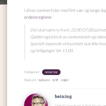
I disse sommertider med fint vær og lange dag
ordensreglene
:
Det skal være ro fra kl. 23.00-07.00 på hverd
Gjelder også bruk av vaskemaskin og støvs
Spesielt støyende virksomhet skal ikke fore
og helligdager før 11.00.
Kategorier:
NYHETER
Stikkord:
beboere
drift
regler
beining
Digital Consultant at Portada.no : 