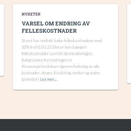
NYHETER
VARSEL OM ENDRING AV
FELLESKOSTNADER
Styret har vedtatt å øke felleskostnadene med
10% fra 01.01.22 Det er kun kategori
felleskostnader som får denne økningen.
Bakgrunnen for endringen er
Konsumprisindeksen (generell økning av alle
kostnader, strøm, forsikring, renter og andre
tjenester)
Les mer…