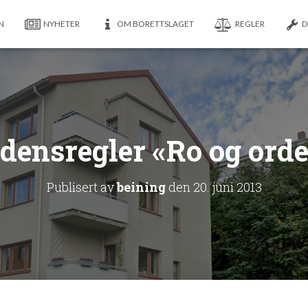
N
NYHETER
OM BORETTSLAGET
REGLER
D
densregler «Ro og ord
Publisert av
beining
den
20. juni 2013