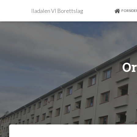
Iladalen VI Borettslag
FORSIDE
Or