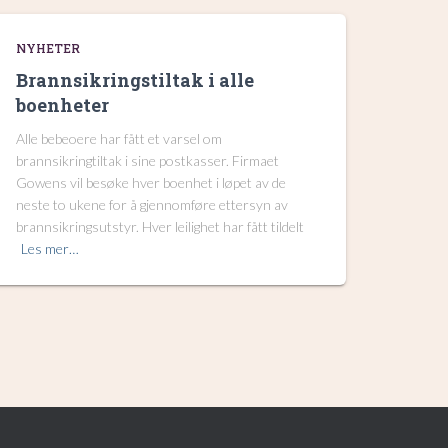
NYHETER
Brannsikringstiltak i alle
boenheter
Alle bebeoere har fått et varsel om
brannsikringtiltak i sine postkasser. Firmaet
Gowens vil besøke hver boenhet i løpet av de
neste to ukene for å gjennomføre ettersyn av
brannsikringsutstyr. Hver leilighet har fått tildelt
Les mer…