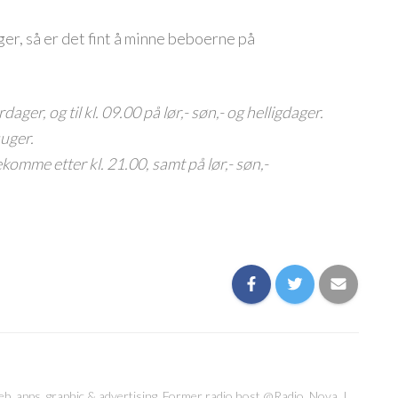
er, så er det fint å minne beboerne på
ager, og til kl. 09.00 på lør,- søn,- og helligdager.
uger.
komme etter kl. 21.00, samt på lør,- søn,-
web, apps, graphic & advertising. Former radio host @Radio_Nova. I