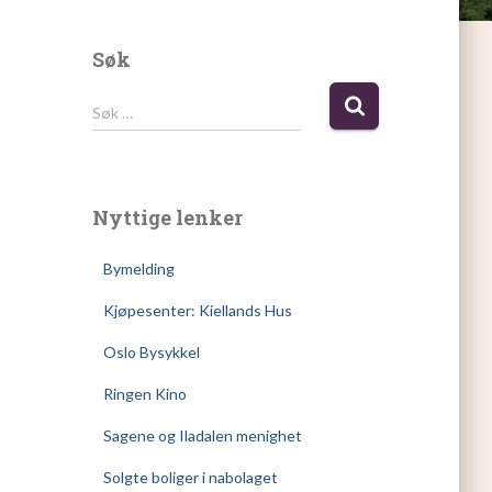
Søk
S
Søk …
ø
k
e
t
Nyttige lenker
t
e
Bymelding
r
:
Kjøpesenter: Kiellands Hus
Oslo Bysykkel
Ringen Kino
Sagene og Iladalen menighet
Solgte boliger i nabolaget