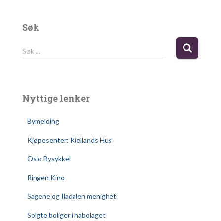
Søk
S
Søk …
ø
k
e
t
Nyttige lenker
t
e
Bymelding
r
:
Kjøpesenter: Kiellands Hus
Oslo Bysykkel
Ringen Kino
Sagene og Iladalen menighet
Solgte boliger i nabolaget