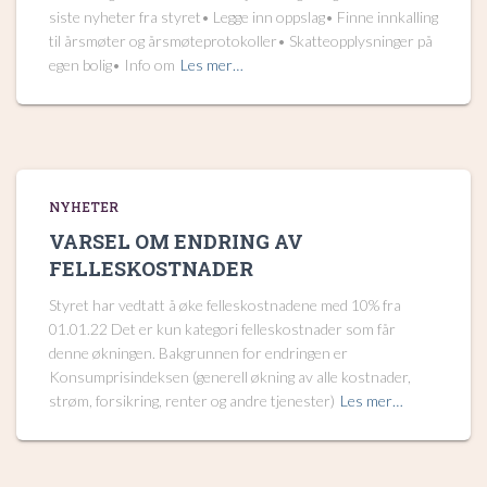
siste nyheter fra styret• Legge inn oppslag• Finne innkalling
til årsmøter og årsmøteprotokoller• Skatteopplysninger på
egen bolig• Info om
Les mer…
NYHETER
VARSEL OM ENDRING AV
FELLESKOSTNADER
Styret har vedtatt å øke felleskostnadene med 10% fra
01.01.22 Det er kun kategori felleskostnader som får
denne økningen. Bakgrunnen for endringen er
Konsumprisindeksen (generell økning av alle kostnader,
strøm, forsikring, renter og andre tjenester)
Les mer…