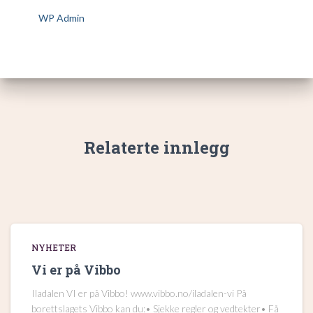
WP Admin
Relaterte innlegg
NYHETER
Vi er på Vibbo
Iladalen VI er på Vibbo! www.vibbo.no/iladalen-vi På
borettslagets Vibbo kan du:• Sjekke regler og vedtekter• Få