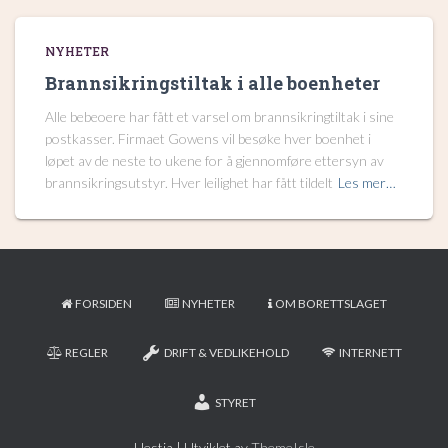
NYHETER
Brannsikringstiltak i alle boenheter
Alle bebeoere har fått et varsel om brannsikringtiltak i sine
postkasser. Firmaet Gowens vil besøke hver boenhet i
løpet av de neste to ukene for å gjennomføre ettersyn av
brannsikringsutstyr. Hver leilighet har fått tildelt
Les mer…
FORSIDEN
NYHETER
OM BORETTSLAGET
REGLER
DRIFT & VEDLIKEHOLD
INTERNETT
STYRET
Hestia | Utviklet av
ThemeIsle