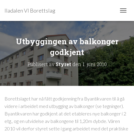
Iladalen VI Borettslag
V
I
S
/
S
Utbyggingen av balkonger
K
godkjent
J
U
L
Publisert av
Styret
den
1. juni 2010
N
A
V
I
G
A
Borettslaget har nå fått godkjenning fra Byantikvaren til å gå
S
videre i arbeidet med utbygging av balkonger (se tegninger).
J
O
Byantikvaren har godkjent at det etableres nye balkonger i 2
N
etg., og en utvidelse av balkongene til 1,20m dybde. Våren
2010 vil derfor styret sette i gang arbeidet med det praktiske