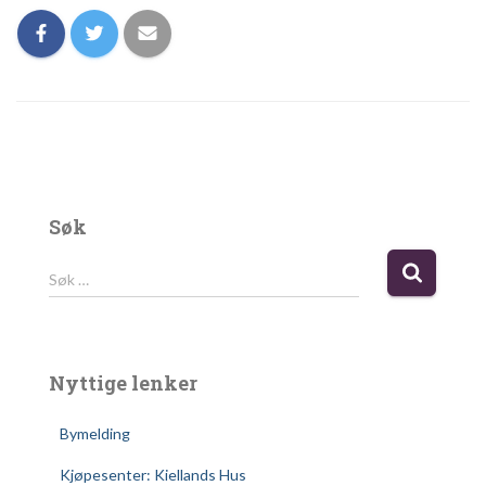
Søk
S
Søk …
ø
k
e
t
Nyttige lenker
t
e
Bymelding
r
:
Kjøpesenter: Kiellands Hus