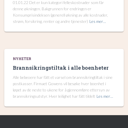
01.01.22 Det er kun kategori felleskostnader som får
denne økningen. Bakgrunnen for endringen er
Konsumprisindeksen (generell økning av alle kostnader,
strøm, forsikring, renter og andre tjenester)
Les mer…
NYHETER
Brannsikringstiltak i alle boenheter
Alle bebeoere har fått et varsel om brannsikringtiltak i sine
postkasser. Firmaet Gowens vil besøke hver boenhet i
løpet av de neste to ukene for å gjennomføre ettersyn av
brannsikringsutstyr. Hver leilighet har fått tildelt
Les mer…