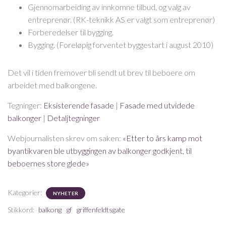
Gjennomarbeiding av innkomne tilbud, og valg av
entreprenør. (RK-teknikk AS er valgt som entreprenør)
Forberedelser til bygging.
Bygging. (Foreløpig forventet byggestart i august 2010)
Det vil i tiden fremover bli sendt ut brev til beboere om
arbeidet med balkongene.
Tegninger:
Eksisterende fasade
|
Fasade med utvidede
balkonger
|
Detaljtegninger
Webjournalisten skrev om saken:
«Etter to års kamp mot
byantikvaren ble utbyggingen av balkonger godkjent, til
beboernes store glede»
Kategorier:
NYHETER
Stikkord:
balkong
gf
griffenfeldtsgate