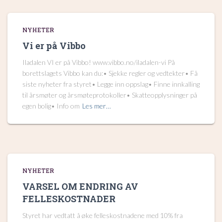
NYHETER
Vi er på Vibbo
Iladalen VI er på Vibbo! www.vibbo.no/iladalen-vi På
borettslagets Vibbo kan du:• Sjekke regler og vedtekter• Få
siste nyheter fra styret• Legge inn oppslag• Finne innkalling
til årsmøter og årsmøteprotokoller• Skatteopplysninger på
egen bolig• Info om
Les mer…
NYHETER
VARSEL OM ENDRING AV
FELLESKOSTNADER
Styret har vedtatt å øke felleskostnadene med 10% fra