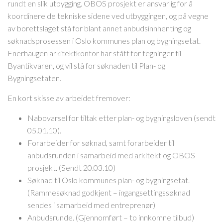
rundt en slik utbygging. OBOS prosjekt er ansvarlig for å
koordinere de tekniske sidene ved utbyggingen, og på vegne
av borettslaget stå for blant annet anbudsinnhenting og
søknadsprosessen i Oslo kommunes plan og bygningsetat.
Enerhaugen arkitektkontor har stått for tegninger til
Byantikvaren, og vil stå for søknaden til Plan- og
Bygningsetaten.
En kort skisse av arbeidet fremover:
Nabovarsel for tiltak etter plan- og bygningsloven (sendt
05.01.10).
Forarbeider for søknad, samt forarbeider til
anbudsrunden i samarbeid med arkitekt og OBOS
prosjekt. (Sendt 20.03.10)
Søknad til Oslo kommunes plan- og bygningsetat.
(Rammesøknad godkjent – ingangsettingssøknad
sendes i samarbeid med entreprenør)
Anbudsrunde. (Gjennomført – to innkomne tilbud)